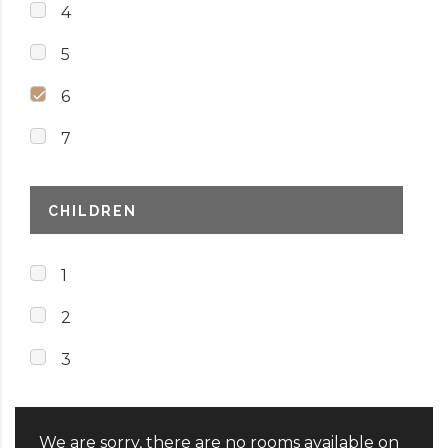
4
5
6
7
CHILDREN
1
2
3
We are sorry, there are no rooms available on