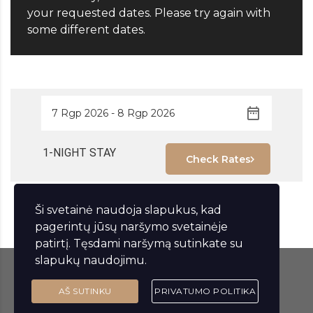
your requested dates. Please try again with
some different dates.
1-NIGHT STAY
Check Rates
Ši svetainė naudoja slapukus, kad
pagerintų jūsų naršymo svetainėje
patirtį. Tęsdami naršymą sutinkate su
slapukų naudojimu.
© 2023 Lakštingalų vila. Visos teisės saugomos.
AŠ SUTINKU
PRIVATUMO POLITIKA