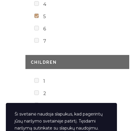
4
5
6
7
CHILDREN
1
2
3
Ši svetainė naudoja slapukus, kad pagerintų
jūsų naršymo svetainėje patirtį. Tęsdami
naršymą sutinkate su slapukų naudojimu.